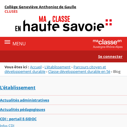
Panneau de gestion des cookies
Collège Geneviève Anthonioz de Gaulle
Menu de la rubrique
Contenu
CLUSES
MENU
Se connecter
Vous êtes ici :
Accueil
›
L'établissement
›
Parcours citoyen et
développement durable
›
Classe développement durable en 5è
›
Blog
L'établissement
Actualités administratives
Actualités pédagogiques
CDI : portail E-SIDOC
Infos CDI