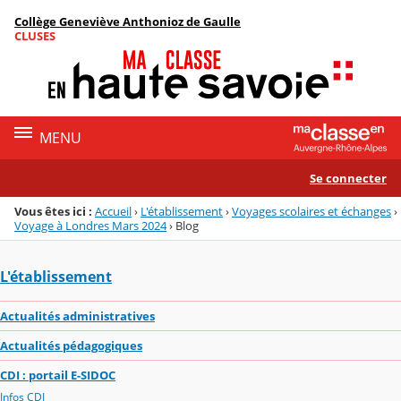
Panneau de gestion des cookies
Collège Geneviève Anthonioz de Gaulle
Menu de la rubrique
Contenu
CLUSES
MENU
Se connecter
Vous êtes ici :
Accueil
›
L'établissement
›
Voyages scolaires et échanges
›
Voyage à Londres Mars 2024
›
Blog
L'établissement
Actualités administratives
Actualités pédagogiques
CDI : portail E-SIDOC
Infos CDI