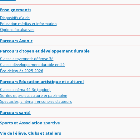
Enseignements
Dispositifs d'aide
Education médias et information
Options facultatives
Parcours Avenir
Parcours citoyen et développement durable
Classe citoyenneté-défense 3è
Classe développement durable en 5è
Éco-délégués 2025-2026
Parcours Education artistique et culturel
Classe cinéma 4è-3è (option)
Sorties et projets culture et patrimoine
Spectacles, cinéma, rencontres d'auteurs
Parcours santé
Sports et Association sportive
Vie de l'élève, Clubs et ateliers