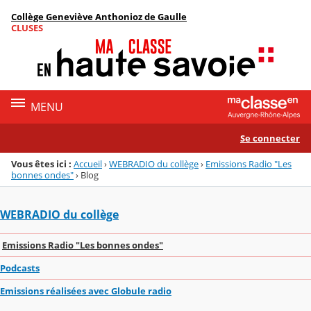
Panneau de gestion des cookies
Collège Geneviève Anthonioz de Gaulle
Menu de la rubrique
Contenu
CLUSES
MENU
Se connecter
Vous êtes ici :
Accueil
›
WEBRADIO du collège
›
Emissions Radio "Les
bonnes ondes"
›
Blog
WEBRADIO du collège
Emissions Radio "Les bonnes ondes"
Podcasts
Emissions réalisées avec Globule radio