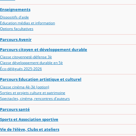
Enseignements
Dispositifs d'aide
Education médias et information
Options facultatives
Parcours Avenir
Parcours citoyen et développement durable
Classe citoyenneté-défense 3è
Classe développement durable en 5è
Éco-délégués 2025-2026
Parcours Education artistique et culturel
Classe cinéma 4è-3è (option)
Sorties et projets culture et patrimoine
Spectacles, cinéma, rencontres d'auteurs
Parcours santé
Sports et Association sportive
Vie de l'élève, Clubs et ateliers