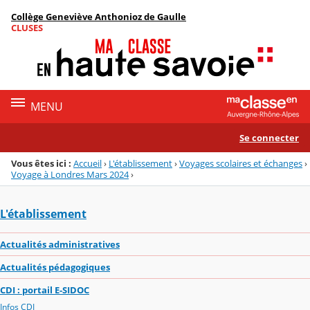
Panneau de gestion des cookies
Collège Geneviève Anthonioz de Gaulle
Menu de la rubrique
Contenu
CLUSES
MENU
Se connecter
Vous êtes ici :
Accueil
›
L'établissement
›
Voyages scolaires et échanges
›
Voyage à Londres Mars 2024
›
L'établissement
Actualités administratives
Actualités pédagogiques
CDI : portail E-SIDOC
Infos CDI