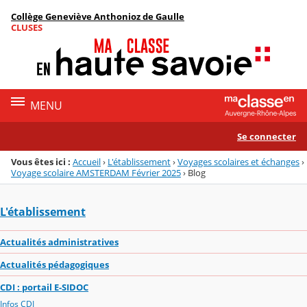
Panneau de gestion des cookies
Collège Geneviève Anthonioz de Gaulle
Menu de la rubrique
Contenu
CLUSES
MENU
Se connecter
Vous êtes ici :
Accueil
›
L'établissement
›
Voyages scolaires et échanges
›
Voyage scolaire AMSTERDAM Février 2025
›
Blog
L'établissement
Actualités administratives
Actualités pédagogiques
CDI : portail E-SIDOC
Infos CDI