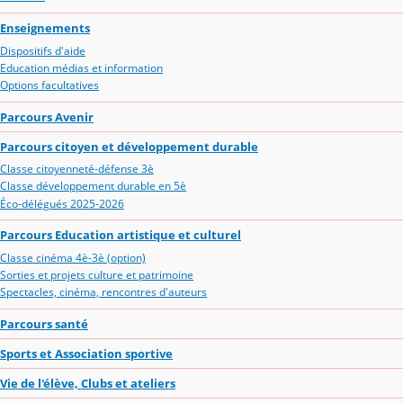
Enseignements
Dispositifs d'aide
Education médias et information
Options facultatives
Parcours Avenir
Parcours citoyen et développement durable
Classe citoyenneté-défense 3è
Classe développement durable en 5è
Éco-délégués 2025-2026
Parcours Education artistique et culturel
Classe cinéma 4è-3è (option)
Sorties et projets culture et patrimoine
Spectacles, cinéma, rencontres d'auteurs
Parcours santé
Sports et Association sportive
Vie de l'élève, Clubs et ateliers