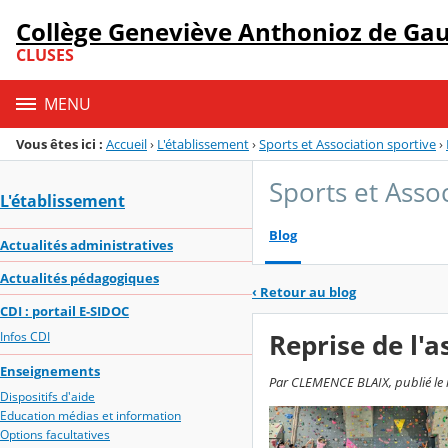
Panneau de gestion des cookies
Collège Geneviève Anthonioz de Gau
Menu de la rubrique
Contenu
CLUSES
MENU
Vous êtes ici :
Accueil
›
L'établissement
›
Sports et Association sportive
›
Sports et Asso
L'établissement
Blog
Actualités administratives
Actualités pédagogiques
‹
Retour au blog
CDI : portail E-SIDOC
Reprise de l'a
Infos CDI
Enseignements
Par CLEMENCE BLAIX, publié le 
Dispositifs d'aide
Education médias et information
Options facultatives