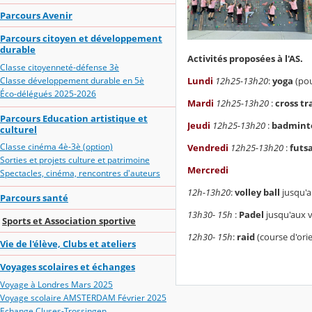
Parcours Avenir
Parcours citoyen et développement
durable
Activités
proposées à l'AS.
Classe citoyenneté-défense 3è
Classe développement durable en 5è
Lundi
12h25-13h20
:
yoga
(pou
Éco-délégués 2025-2026
Mardi
12h25-13h20
:
cross
tr
Parcours Education artistique et
Jeudi
12h25-13h20
:
badmint
culturel
Classe cinéma 4è-3è (option)
Vendredi
12h25-13h20
:
futsa
Sorties et projets culture et patrimoine
Mercredi
Spectacles, cinéma, rencontres d'auteurs
12h-13h20
:
volley
ball
jusqu'a
Parcours santé
13h30
-
15h
:
Padel
jusqu'aux v
Sports et Association sportive
12h30
-
15h
:
raid
(course d'orie
Vie de l'élève, Clubs et ateliers
Voyages scolaires et échanges
Voyage à Londres Mars 2025
Voyage scolaire AMSTERDAM Février 2025
Echange Cluses-Trossingen