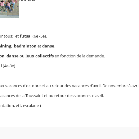
r tous) et
futsal
(6e -5e).
aining
,
badminton
et
danse
.
on
,
danse
ou
jeux
collectifs
en fonction de la demande.
l
(4e-3e).
ux vacances d'octobre et au retour des vacances d'avril. De novembre à avri
acances de la Toussaint et au retour des vacances d'avril.
ntation, vtt, escalade )