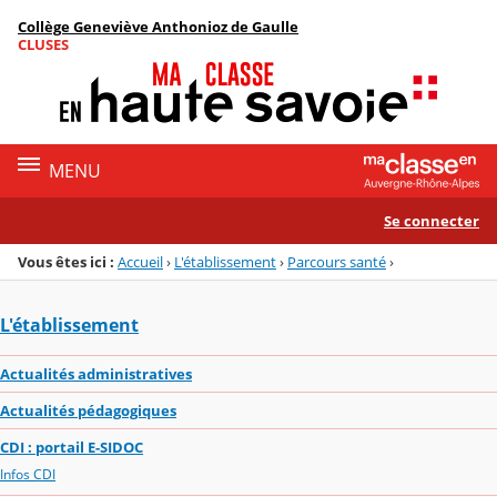
Panneau de gestion des cookies
Collège Geneviève Anthonioz de Gaulle
Menu de la rubrique
Contenu
CLUSES
MENU
Se connecter
Vous êtes ici :
Accueil
›
L'établissement
›
Parcours santé
›
L'établissement
Actualités administratives
Actualités pédagogiques
CDI : portail E-SIDOC
Infos CDI