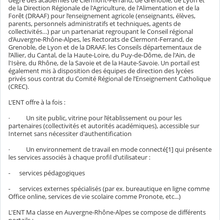
degré des académies de Clermont-Ferrand, de Grenoble, de Lyon et
de la Direction Régionale de l'Agriculture, de l'Alimentation et de la
Forêt (DRAAF) pour l’enseignement agricole (enseignants, élèves,
parents, personnels administratifs et techniques, agents de
collectivités…) par un partenariat regroupant le Conseil régional
d’Auvergne-Rhône-Alpes, les Rectorats de Clermont-Ferrand, de
Grenoble, de Lyon et de la DRAAF, les Conseils départementaux de
l’Allier, du Cantal, de la Haute-Loire, du Puy-de-Dôme, de l'Ain, de
l'Isère, du Rhône, de la Savoie et de la Haute-Savoie. Un portail est
également mis à disposition des équipes de direction des lycées
privés sous contrat du Comité Régional de l’Enseignement Catholique
(CREC).
L’ENT offre à la fois :
· Un site public, vitrine pour l’établissement ou pour les
partenaires (collectivités et autorités académiques), accessible sur
Internet sans nécessiter d'authentification
· Un environnement de travail en mode connecté[1] qui présente
les services associés à chaque profil d’utilisateur :
- services pédagogiques
- services externes spécialisés (par ex. bureautique en ligne comme
Office online, services de vie scolaire comme Pronote, etc...)
L'ENT Ma classe en Auvergne-Rhône-Alpes se compose de différents